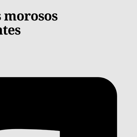
s morosos
ntes