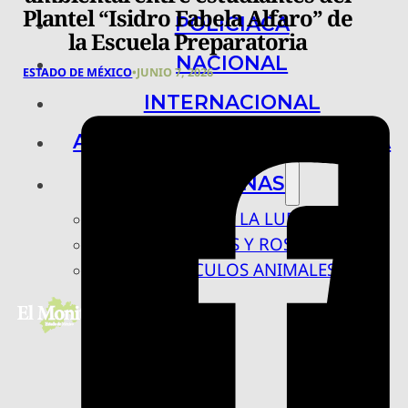
Plantel “Isidro Fabela Alfaro” de
POLICIACA
la Escuela Preparatoria
NACIONAL
ESTADO DE MÉXICO
•
JUNIO 7, 2026
INTERNACIONAL
ARTE, CIENCIA Y TECNOLOGÍA
COLUMNAS
BAJO LA LUPA
RASTROS Y ROSTROS
VÍNCULOS ANIMALES