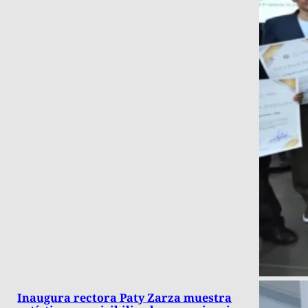
Inaugura rectora Paty Zarza muestra